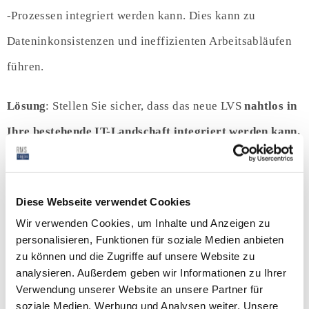
-Prozessen integriert werden kann. Dies kann zu
Dateninkonsistenzen und ineffizienten Arbeitsabläufen
führen.
Lösung
: Stellen Sie sicher, dass das neue LVS
nahtlos in
Ihre bestehende IT-Landschaft integriert werden kann.
Prüfen Sie die Kompatibilität und die Schnittstellen zu
anderen Systemen.
Diese Webseite verwendet Cookies
Auch hierfür haben wir eine Lösung: unsere
Wir verwenden Cookies, um Inhalte und Anzeigen zu
personalisieren, Funktionen für soziale Medien anbieten
Softwarelösungen, wie bspw. ConnectLOG sind auf Basis
zu können und die Zugriffe auf unsere Website zu
von Microsoft 365 Business Central aufgebaut. Eine
analysieren. Außerdem geben wir Informationen zu Ihrer
Verwendung unserer Website an unsere Partner für
Anbindung an andere Systeme können wir über
soziale Medien, Werbung und Analysen weiter. Unsere