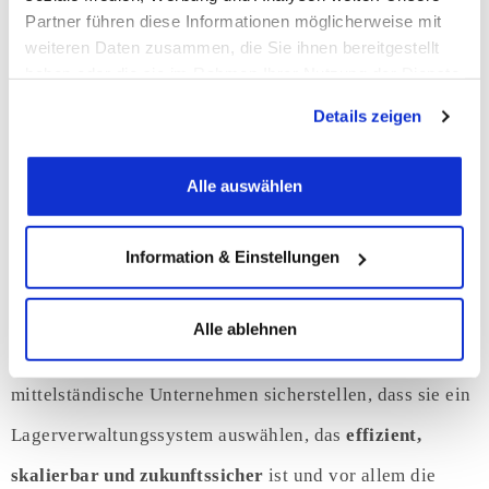
Partner führen diese Informationen möglicherweise mit
anpassbare Schnittstellen sicherstellen – daher kommt
weiteren Daten zusammen, die Sie ihnen bereitgestellt
auch noch unser
Slogan aus den 90er Jahren:
Wir
haben oder die sie im Rahmen Ihrer Nutzung der Dienste
gesammelt haben.
verbinden Systemwelten.
Wir haben über die letzten 4
Details zeigen
Jahrzehnte unzähligen
mittelständischen Betrieben bei
der Digitalisierung geholfen.
Alle auswählen
Information & Einstellungen
Fazit
Alle ablehnen
Durch die Vermeidung dieser Fehler können
mittelständische Unternehmen sicherstellen, dass sie ein
Lagerverwaltungssystem auswählen, das
effizient,
skalierbar und zukunftssicher
ist und vor allem die