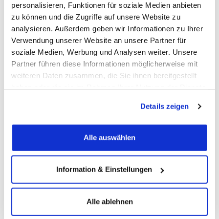
personalisieren, Funktionen für soziale Medien anbieten
Registergericht: Amtsgericht Bamberg,
zu können und die Zugriffe auf unsere Website zu
HRB 3244
analysieren. Außerdem geben wir Informationen zu Ihrer
UST-ID: DE134178478
Verwendung unserer Website an unsere Partner für
soziale Medien, Werbung und Analysen weiter. Unsere
RMS-systems Datenverarbeitungs GmbH
Partner führen diese Informationen möglicherweise mit
Kronacher Straße 92
weiteren Daten zusammen, die Sie ihnen bereitgestellt
96052 Bamberg
haben oder die sie im Rahmen Ihrer Nutzung der Dienste
gesammelt haben.
Tel.: +49 951 94220-0
Details zeigen
Fax: +49 951 94220-74
Mail: info@rmstegos.de
Alle auswählen
RMS-systems Datenverarbeitungs GmbH
Geschäftsführer: Werner Seuberth
Registergericht: Amtsgericht Bamberg,
Information & Einstellungen
HRB 1261
UST-ID: DE132271371
Alle ablehnen
Verantwortlich für den Inhalt: