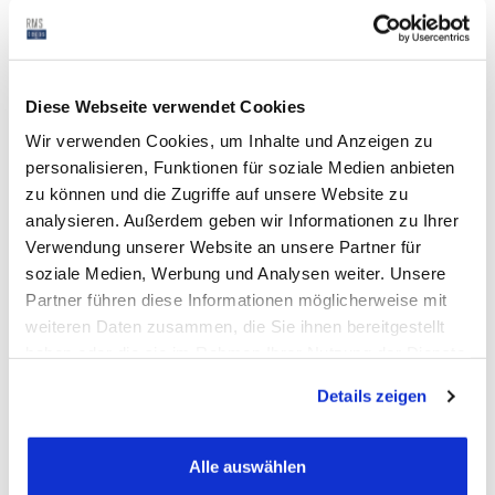
auf ein neues System muss gut…
Weiterlesen
Diese Webseite verwendet Cookies
Wir verwenden Cookies, um Inhalte und Anzeigen zu
personalisieren, Funktionen für soziale Medien anbieten
zu können und die Zugriffe auf unsere Website zu
analysieren. Außerdem geben wir Informationen zu Ihrer
Verwendung unserer Website an unsere Partner für
Warum ein durchdachtes ERP
soziale Medien, Werbung und Analysen weiter. Unsere
Partner führen diese Informationen möglicherweise mit
System speziell für
weiteren Daten zusammen, die Sie ihnen bereitgestellt
Kontraktlogistikdienstleister so
haben oder die sie im Rahmen Ihrer Nutzung der Dienste
wichtig ist…
gesammelt haben.
Details zeigen
RMStegos
Mai 16, 2024
Branchen
Alle auswählen
Ein durchdachtes ERP System (Enterprise Resource