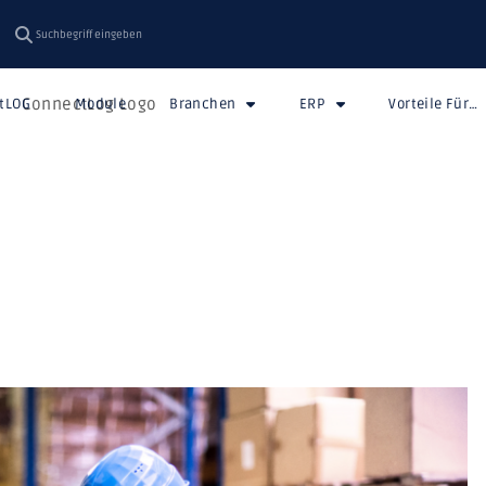
tLOG
Module
Branchen
ERP
Vorteile Für…