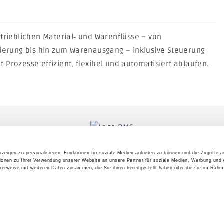
rieblichen Material‑ und Warenflüsse – von
ierung
bis hin zum
Warenausgang
– inklusive Steuerung
 Prozesse effizient, flexibel und automatisiert ablaufen.
www.connect-log.de
|
info@rmstegos.de
|
+49 951 94220 0
zeigen zu personalisieren, Funktionen für soziale Medien anbieten zu können und die Zugriffe 
ionen zu Ihrer Verwendung unserer Website an unsere Partner für soziale Medien, Werbung und 
cherweise mit weiteren Daten zusammen, die Sie ihnen bereitgestellt haben oder die sie im Rahm
Impressum
|
Datenschutz
|
AGB
Lagerverwaltungssoftware für Kontr
ERP für Kontraktlogistikdienstleist