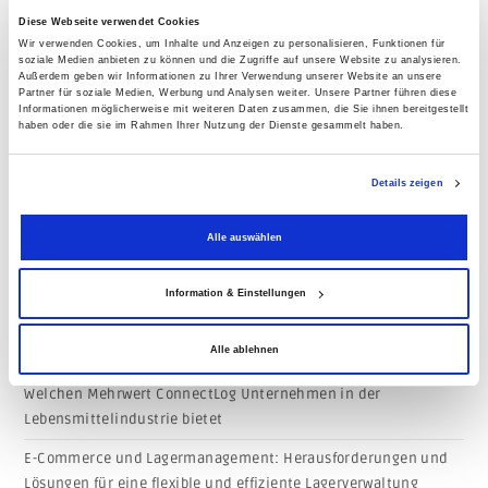
chaotische Lagerung, Zonenlagerung oder ABC-
Diese Webseite verwendet Cookies
Analyse.
Wir verwenden Cookies, um Inhalte und Anzeigen zu personalisieren, Funktionen für
soziale Medien anbieten zu können und die Zugriffe auf unsere Website zu analysieren.
Außerdem geben wir Informationen zu Ihrer Verwendung unserer Website an unsere
Partner für soziale Medien, Werbung und Analysen weiter. Unsere Partner führen diese
Informationen möglicherweise mit weiteren Daten zusammen, die Sie ihnen bereitgestellt
haben oder die sie im Rahmen Ihrer Nutzung der Dienste gesammelt haben.
Details zeigen
Neueste Beiträge
Alle auswählen
Produktprüfung in ConnectLog: Digitale Qualitätssicherung für
Wareneingang, Lager und Produktion
Information & Einstellungen
Welche Lagerprozesse rauben mittelständischen Unternehmen
die meiste Zeit? Wie trägt ConnectLog dazu bei, diese Prozesse
Alle ablehnen
zu verkürzen?
Welchen Mehrwert ConnectLog Unternehmen in der
Lebensmittelindustrie bietet
E-Commerce und Lagermanagement: Herausforderungen und
Lösungen für eine flexible und effiziente Lagerverwaltung